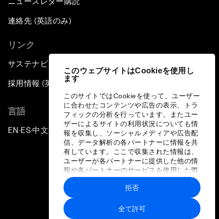
ニュースレター購読
連絡先 (英語のみ)
リンク
サステナビリティへの取り組み
このウェブサイトはCookieを使用し
ます
採用情報 (英語のみ)
このサイトではCookieを使って、ユーザー
に合わせたコンテンツや広告の表示、トラ
言語
フィックの分析を行っています。またユー
ザーによるサイトの利用状況についても情
EN
ES
中文
日本語
▪
▪
▪
報を収集し、ソーシャルメディアや広告配
信、データ解析の各パートナーに情報を共
有しています。ここで収集された情報は、
ユーザーが各パートナーに提供した他の情
報や各パートナーのサービスを使用した際
に収集された情報と組み合わされ、各パー
拒否
トナーによって使用されることがありま
プライバシーポリシーと利用規約
す。
全て許可
サイトマップ