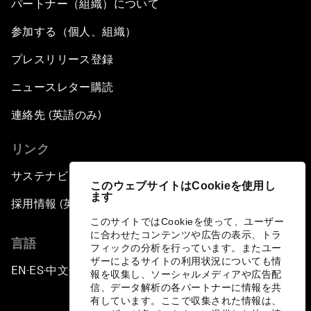
パートナー（組織）について
参加する（個人、組織）
プレスリリース登録
ニュースレター購読
連絡先 (英語のみ)
リンク
サステナビリティへの取り組み
このウェブサイトはCookieを使用し
ます
採用情報 (英語のみ)
このサイトではCookieを使って、ユーザー
に合わせたコンテンツや広告の表示、トラ
言語
フィックの分析を行っています。またユー
ザーによるサイトの利用状況についても情
EN
ES
中文
日本語
▪
▪
▪
報を収集し、ソーシャルメディアや広告配
信、データ解析の各パートナーに情報を共
有しています。ここで収集された情報は、