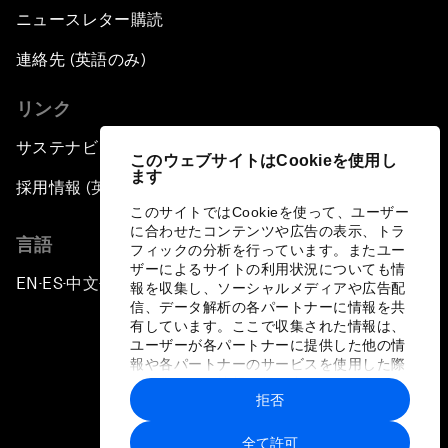
ニュースレター購読
連絡先 (英語のみ)
リンク
サステナビリティへの取り組み
このウェブサイトはCookieを使用し
ます
採用情報 (英語のみ)
このサイトではCookieを使って、ユーザー
に合わせたコンテンツや広告の表示、トラ
言語
フィックの分析を行っています。またユー
ザーによるサイトの利用状況についても情
EN
ES
中文
日本語
▪
▪
▪
報を収集し、ソーシャルメディアや広告配
信、データ解析の各パートナーに情報を共
有しています。ここで収集された情報は、
ユーザーが各パートナーに提供した他の情
報や各パートナーのサービスを使用した際
に収集された情報と組み合わされ、各パー
拒否
トナーによって使用されることがありま
プライバシーポリシーと利用規約
す。
全て許可