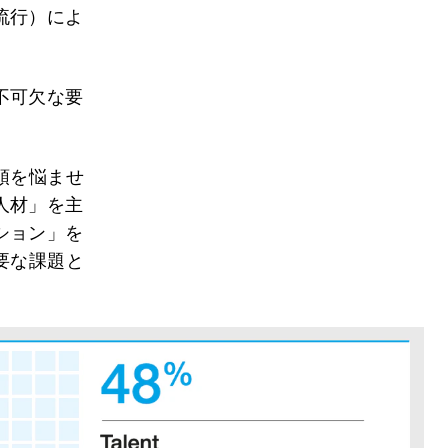
流行）によ
不可欠な要
頭を悩ませ
人材」を主
ション」を
要な課題と