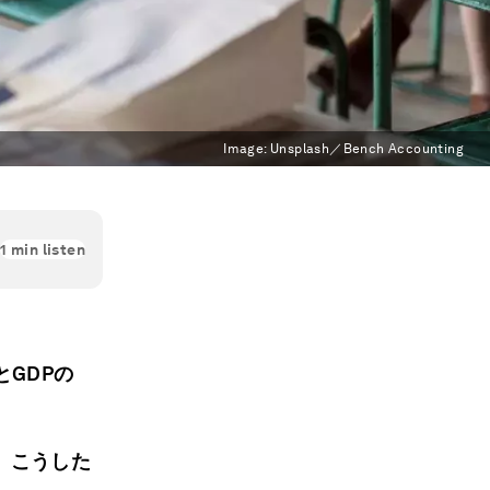
Image:
Unsplash／Bench Accounting
1
min listen
GDPの
、こうした