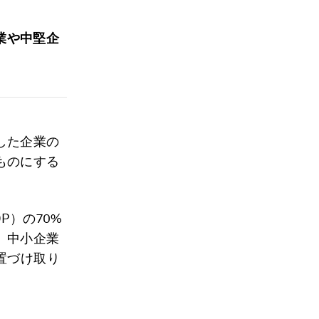
業や中堅企
した企業の
ものにする
P）の70%
、中小企業
置づけ取り