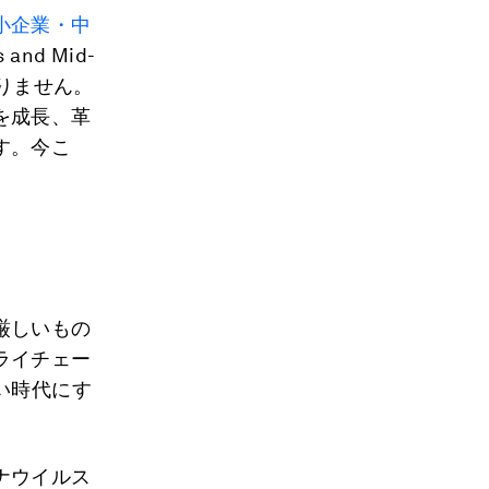
小企業・中
s and Mid-
はありません。
を成長、革
す。今こ
厳しいもの
ライチェー
い時代にす
ナウイルス