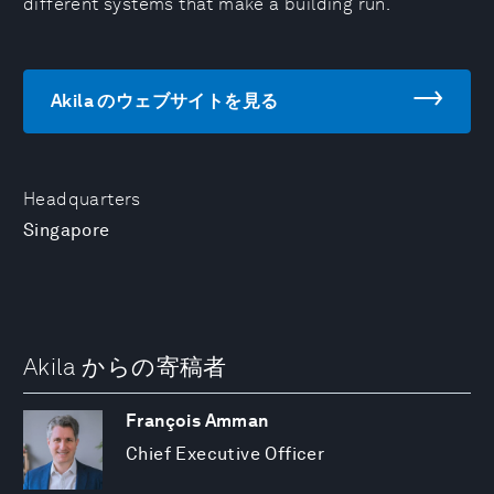
different systems that make a building run.
Akila のウェブサイトを見る
Headquarters
Singapore
Akila からの寄稿者
François Amman
Chief Executive Officer