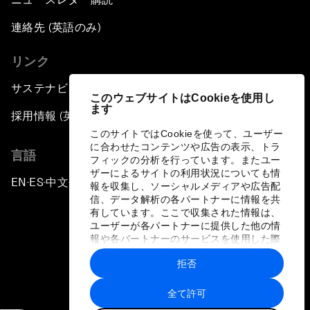
連絡先 (英語のみ)
リンク
サステナビリティへの取り組み
このウェブサイトはCookieを使用し
ます
採用情報 (英語のみ)
このサイトではCookieを使って、ユーザー
に合わせたコンテンツや広告の表示、トラ
言語
フィックの分析を行っています。またユー
ザーによるサイトの利用状況についても情
EN
ES
中文
日本語
▪
▪
▪
報を収集し、ソーシャルメディアや広告配
信、データ解析の各パートナーに情報を共
有しています。ここで収集された情報は、
ユーザーが各パートナーに提供した他の情
報や各パートナーのサービスを使用した際
に収集された情報と組み合わされ、各パー
拒否
トナーによって使用されることがありま
プライバシーポリシーと利用規約
す。
全て許可
サイトマップ