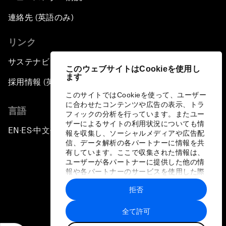
連絡先 (英語のみ)
リンク
サステナビリティへの取り組み
このウェブサイトはCookieを使用し
ます
採用情報 (英語のみ)
このサイトではCookieを使って、ユーザー
に合わせたコンテンツや広告の表示、トラ
言語
フィックの分析を行っています。またユー
ザーによるサイトの利用状況についても情
EN
ES
中文
日本語
▪
▪
▪
報を収集し、ソーシャルメディアや広告配
信、データ解析の各パートナーに情報を共
有しています。ここで収集された情報は、
ユーザーが各パートナーに提供した他の情
報や各パートナーのサービスを使用した際
に収集された情報と組み合わされ、各パー
拒否
トナーによって使用されることがありま
プライバシーポリシーと利用規約
す。
全て許可
サイトマップ