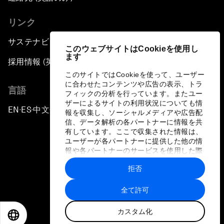
リンク
サステナビリティへの取り組み
このウェブサイトはCookieを使用し
ます
採用情報 (英語のみ)
このサイトではCookieを使って、ユーザー
に合わせたコンテンツや広告の表示、トラ
言語
フィックの分析を行っています。またユー
ザーによるサイトの利用状況についても情
EN
ES
中文
日本語
▪
▪
▪
報を収集し、ソーシャルメディアや広告配
信、データ解析の各パートナーに情報を共
有しています。ここで収集された情報は、
ユーザーが各パートナーに提供した他の情
報や各パートナーのサービスを使用した際
に収集された情報と組み合わされ、各パー
拒否
トナーによって使用されることがありま
プライバシーポリシーと利用規約
す。
全て許可
サイトマップ
カスタム化
©
2026
世界経済フォーラム
EN
ES
中文
日本語