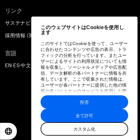
リンク
サステナビリティへの取り組み
このウェブサイトはCookieを使用し
ます
採用情報 (英語のみ)
このサイトではCookieを使って、ユーザー
に合わせたコンテンツや広告の表示、トラ
言語
フィックの分析を行っています。またユー
ザーによるサイトの利用状況についても情
EN
ES
中文
日本語
▪
▪
▪
報を収集し、ソーシャルメディアや広告配
信、データ解析の各パートナーに情報を共
有しています。ここで収集された情報は、
ユーザーが各パートナーに提供した他の情
報や各パートナーのサービスを使用した際
に収集された情報と組み合わされ、各パー
拒否
トナーによって使用されることがありま
プライバシーポリシーと利用規約
す。
全て許可
サイトマップ
カスタム化
©
2026
世界経済フォーラム
EN
ES
中文
日本語