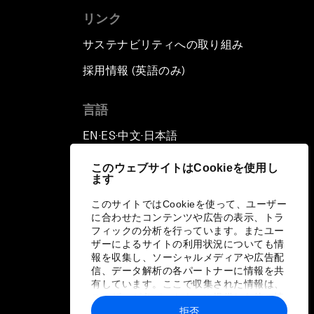
リンク
サステナビリティへの取り組み
採用情報 (英語のみ)
て
言語
EN
ES
中文
日本語
▪
▪
▪
このウェブサイトはCookieを使用し
ます
このサイトではCookieを使って、ユーザー
に合わせたコンテンツや広告の表示、トラ
フィックの分析を行っています。またユー
ザーによるサイトの利用状況についても情
報を収集し、ソーシャルメディアや広告配
信、データ解析の各パートナーに情報を共
有しています。ここで収集された情報は、
ユーザーが各パートナーに提供した他の情
報や各パートナーのサービスを使用した際
拒否