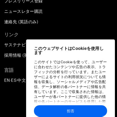
プレスリリース登録
ニュースレター購読
連絡先 (英語のみ)
リンク
サステナビリティへの取り組み
このウェブサイトはCookieを使用し
ます
採用情報 (英語のみ)
このサイトではCookieを使って、ユーザー
に合わせたコンテンツや広告の表示、トラ
言語
フィックの分析を行っています。またユー
ザーによるサイトの利用状況についても情
EN
ES
中文
日本語
▪
▪
▪
報を収集し、ソーシャルメディアや広告配
信、データ解析の各パートナーに情報を共
有しています。ここで収集された情報は、
ユーザーが各パートナーに提供した他の情
報や各パートナーのサービスを使用した際
に収集された情報と組み合わされ、各パー
拒否
トナーによって使用されることがありま
プライバシーポリシーと利用規約
す。