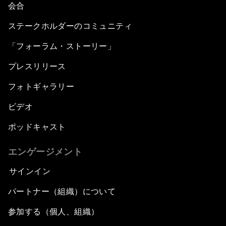
会合
Creating an Innovative Ecosystem for
Education
ステークホルダーのコミュニティ
「フォーラム・ストーリー」
Public Security: Next-Generation Solutions
プレスリリース
Mega-Regional Trade Agreements and
フォトギャラリー
Integration
ビデオ
A New Growth Model for Latin America
ポッドキャスト
Tackling Corruption
エンゲージメント
サインイン
Behind the Scenes: Embrace of the Serpent
パートナー（組織）について
Building Resilience and Preparedness
参加する（個人、組織）