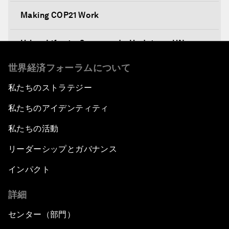
Making COP21 Work
Urban Life at a Crossroads: Update on UN
Habitat III
世界経済フォーラムについて
Embracing the Fourth Industrial Revolution in
私たちのストラテジー
Latin America
私たちのアイデンティティ
Global Economic Outlook: The Impact on Latin
私たちの活動
America
リーダーシップとガバナンス
Transforming Latin America's Agricultural
インパクト
Systems
詳細
Bytes, Payments and the Blockchain: Fintech in
Latin America
センター（部門）