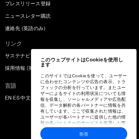
An Agenda for a Prosperous Future
プレスリリース登録
ニュースレター購読
連絡先 (英語のみ)
リンク
サステナビリティへの取り組み
このウェブサイトはCookieを使用し
ます
採用情報 (英語のみ)
このサイトではCookieを使って、ユーザー
に合わせたコンテンツや広告の表示、トラ
言語
フィックの分析を行っています。またユー
ザーによるサイトの利用状況についても情
EN
ES
中文
日本語
▪
▪
▪
報を収集し、ソーシャルメディアや広告配
信、データ解析の各パートナーに情報を共
有しています。ここで収集された情報は、
ユーザーが各パートナーに提供した他の情
報や各パートナーのサービスを使用した際
に収集された情報と組み合わされ、各パー
拒否
トナーによって使用されることがありま