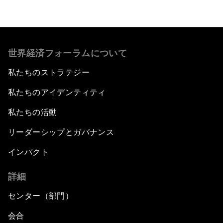
Transforming Latin America's Agricultural
Systems
世界経済フォーラムについて
Bytes, Payments and the Blockchain: Fintech in
Latin America
私たちのストラテジー
私たちのアイデンティティ
Creating an Innovative Ecosystem for
Education
私たちの活動
リーダーシップとガバナンス
Public Security: Next-Generation Solutions
インパクト
Mega-Regional Trade Agreements and
Integration
詳細
センター（部門）
A New Growth Model for Latin America
会合