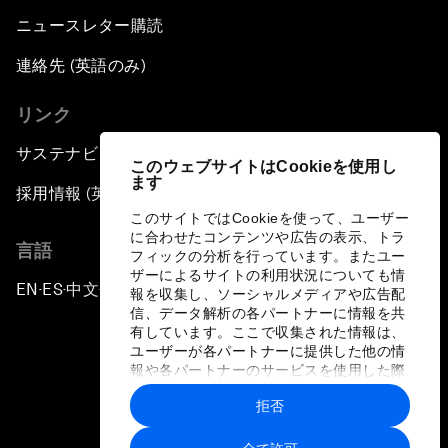
ニュースレター購読
連絡先 (英語のみ)
リンク
サステナビリティへの取り組み
このウェブサイトはCookieを使用し
ます
採用情報 (英語のみ)
このサイトではCookieを使って、ユーザー
に合わせたコンテンツや広告の表示、トラ
言語
フィックの分析を行っています。またユー
ザーによるサイトの利用状況についても情
EN
ES
中文
日本語
▪
▪
▪
報を収集し、ソーシャルメディアや広告配
信、データ解析の各パートナーに情報を共
有しています。ここで収集された情報は、
ユーザーが各パートナーに提供した他の情
報や各パートナーのサービスを使用した際
に収集された情報と組み合わされ、各パー
拒否
トナーによって使用されることがありま
プライバシーポリシーと利用規約
す。