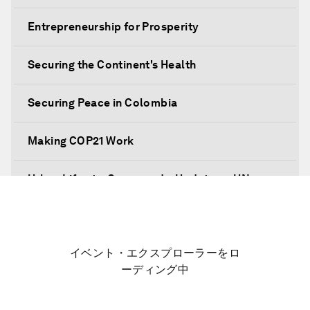
Entrepreneurship for Prosperity
Securing the Continent's Health
Securing Peace in Colombia
Making COP21 Work
Urban Life at a Crossroads: Update on UN
Habitat III
Embracing the Fourth Industrial Revolution in
Latin America
イベント・エクスプローラーをロ
ーディング中
Global Economic Outlook: The Impact on Latin
America