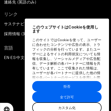
連絡先 (英語のみ)
リンク
サステナビリティへの取り組み
このウェブサイトはCookieを使用し
ます
採用情報 (英語のみ)
このサイトではCookieを使って、ユーザー
に合わせたコンテンツや広告の表示、トラ
言語
フィックの分析を行っています。またユー
ザーによるサイトの利用状況についても情
EN
ES
中文
日本語
▪
▪
▪
報を収集し、ソーシャルメディアや広告配
信、データ解析の各パートナーに情報を共
有しています。ここで収集された情報は、
ユーザーが各パートナーに提供した他の情
報や各パートナーのサービスを使用した際
に収集された情報と組み合わされ、各パー
拒否
トナーによって使用されることがありま
プライバシーポリシーと利用規約
す。
全て許可
サイトマップ
カスタム化
©
2026
世界経済フォーラム
EN
ES
中文
日本語