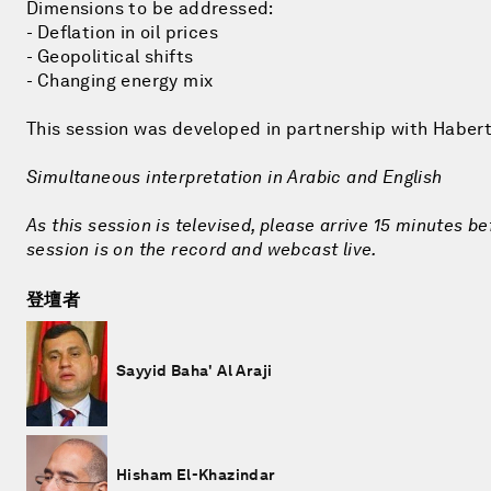
Dimensions to be addressed:
- Deflation in oil prices
- Geopolitical shifts
- Changing energy mix
This session was developed in partnership with Habert
Simultaneous interpretation in Arabic and English
As this session is televised, please arrive 15 minutes be
session is on the record and webcast live.
登壇者
Sayyid Baha' Al Araji
Hisham El-Khazindar