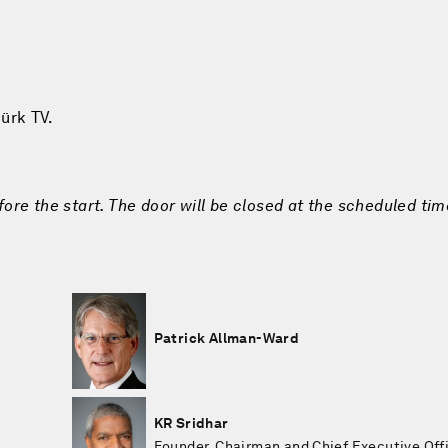
ürk TV.
fore the start. The door will be closed at the scheduled tim
Patrick Allman-Ward
KR Sridhar
Founder, Chairman and Chief Executive Off