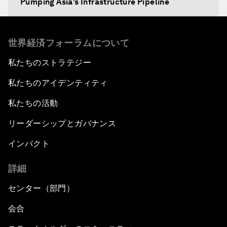
Pumping Asia's Infrastructure Pipeline
Setting Asia's Agenda for a Food-Secure Future
世界経済フォーラムについて
The New AEC Context
私たちのストラテジー
私たちのアイデンティティ
The Geopolitics of Asia's Energy Supply
私たちの活動
Unconventional Wisdom
リーダーシップとガバナンス
ASEAN's Global Impact
インパクト
詳細
Anchoring Trust in East Asia's New Regionalism
センター（部門）
会合