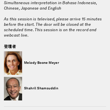
Simultaneous interpretation in Bahasa Indonesia,
Chinese, Japanese and English
As this session is televised, please arrive 15 minutes
before the start. The door will be closed at the
scheduled time. This session is on the record and
webcast live.
登壇者
Melody Boone Meyer
Shahril Shamsuddin