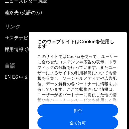
ニュースレター購読
連絡先 (英語のみ)
リンク
サステナビリティへの取り組み
このウェブサイトはCookieを使用し
ます
採用情報 (英語のみ)
このサイトではCookieを使って、ユーザー
に合わせたコンテンツや広告の表示、トラ
言語
フィックの分析を行っています。またユー
ザーによるサイトの利用状況についても情
EN
ES
中文
日本語
▪
▪
▪
報を収集し、ソーシャルメディアや広告配
信、データ解析の各パートナーに情報を共
有しています。ここで収集された情報は、
ユーザーが各パートナーに提供した他の情
報や各パートナーのサービスを使用した際
に収集された情報と組み合わされ、各パー
拒否
トナーによって使用されることがありま
プライバシーポリシーと利用規約
す。
全て許可
サイトマップ