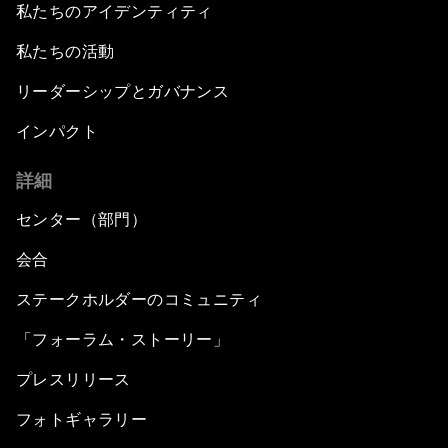
私たちのアイデンティティ
The Geopolitics of Asia's Energy Supply
私たちの活動
Unconventional Wisdom
リーダーシップとガバナンス
ASEAN's Global Impact
インパクト
詳細
Anchoring Trust in East Asia's New Regionalism
センター（部門）
会合
ステークホルダーのコミュニティ
「フォーラム・ストーリー」
プレスリリース
フォトギャラリー