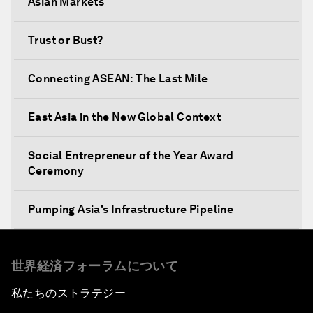
Asian Markets
Trust or Bust?
Connecting ASEAN: The Last Mile
East Asia in the New Global Context
Social Entrepreneur of the Year Award
Ceremony
Pumping Asia's Infrastructure Pipeline
Setting Asia's Agenda for a Food-Secure Future
世界経済フォーラムについて
The New AEC Context
私たちのストラテジー