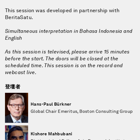
This session was developed in partnership with
BeritaSatu.
Simultaneous interpretation in Bahasa Indonesia and
English
As this session is televised, please arrive 15 minutes
before the start. The doors will be closed at the
scheduled time. This session is on the record and
webcast live.
登壇者
Hans-Paul Bürkner
Global Chair Emeritus, Boston Consulting Group
Kishore Mahbubani