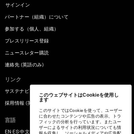
サインイン
パートナー（組織）について
参加する（個人、組織）
プレスリリース登録
ニュースレター購読
連絡先 (英語のみ)
リンク
サステナビリティへの取り組み
このウェブサイトはCookieを使用し
ます
採用情報 (英語のみ)
このサイトではCookieを使って、ユーザー
に合わせたコンテンツや広告の表示、トラ
言語
フィックの分析を行っています。またユー
ザーによるサイトの利用状況についても情
EN
ES
中文
日本語
▪
▪
▪
報を収集し、ソーシャルメディアや広告配