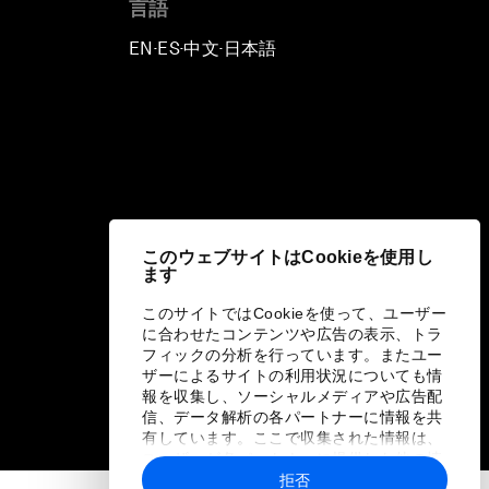
言語
EN
ES
中文
日本語
▪
▪
▪
このウェブサイトはCookieを使用し
ます
このサイトではCookieを使って、ユーザー
に合わせたコンテンツや広告の表示、トラ
フィックの分析を行っています。またユー
ザーによるサイトの利用状況についても情
報を収集し、ソーシャルメディアや広告配
信、データ解析の各パートナーに情報を共
有しています。ここで収集された情報は、
ユーザーが各パートナーに提供した他の情
報や各パートナーのサービスを使用した際
拒否