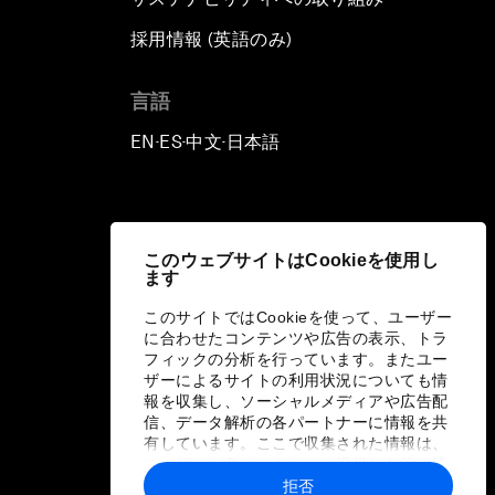
採用情報 (英語のみ)
て
言語
EN
ES
中文
日本語
▪
▪
▪
このウェブサイトはCookieを使用し
ます
このサイトではCookieを使って、ユーザー
に合わせたコンテンツや広告の表示、トラ
フィックの分析を行っています。またユー
ザーによるサイトの利用状況についても情
報を収集し、ソーシャルメディアや広告配
信、データ解析の各パートナーに情報を共
有しています。ここで収集された情報は、
ユーザーが各パートナーに提供した他の情
報や各パートナーのサービスを使用した際
拒否