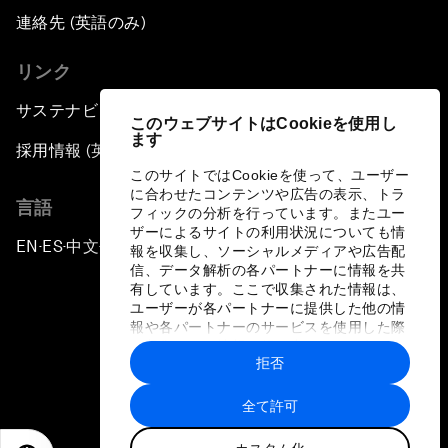
連絡先 (英語のみ)
リンク
サステナビリティへの取り組み
このウェブサイトはCookieを使用し
ます
採用情報 (英語のみ)
このサイトではCookieを使って、ユーザー
に合わせたコンテンツや広告の表示、トラ
言語
フィックの分析を行っています。またユー
ザーによるサイトの利用状況についても情
EN
ES
中文
日本語
▪
▪
▪
報を収集し、ソーシャルメディアや広告配
信、データ解析の各パートナーに情報を共
有しています。ここで収集された情報は、
ユーザーが各パートナーに提供した他の情
報や各パートナーのサービスを使用した際
に収集された情報と組み合わされ、各パー
拒否
トナーによって使用されることがありま
プライバシーポリシーと利用規約
す。
全て許可
サイトマップ