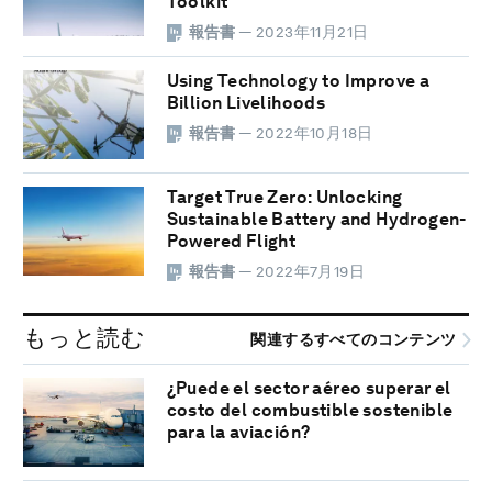
Toolkit
報告書
— 2023年11月21日
Using Technology to Improve a
Billion Livelihoods
報告書
— 2022年10月18日
Target True Zero: Unlocking
Sustainable Battery and Hydrogen-
Powered Flight
報告書
— 2022年7月19日
もっと読む
関連するすべてのコンテンツ
¿Puede el sector aéreo superar el
costo del combustible sostenible
para la aviación?