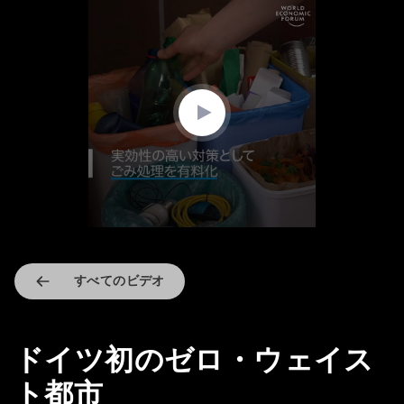
0
seconds
of
1
minute,
23
seconds
すべてのビデオ
ドイツ初のゼロ・ウェイス
ト都市