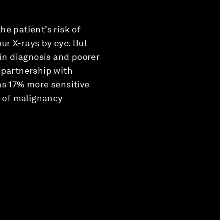
he patient’s risk of
our X-rays by eye. But
 in diagnosis and poorer
 partnership with
was 17% more sensitive
k of malignancy