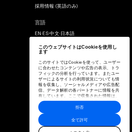
採用情報 (英語のみ)
て
言語
EN
ES
中文
日本語
▪
▪
▪
このウェブサイトはCookieを使用し
ます
このサイトではCookieを使って、ユーザー
に合わせたコンテンツや広告の表示、トラ
フィックの分析を行っています。またユー
ザーによるサイトの利用状況についても情
報を収集し、ソーシャルメディアや広告配
信、データ解析の各パートナーに情報を共
有しています。ここで収集された情報は、
ユーザーが各パートナーに提供した他の情
報や各パートナーのサービスを使用した際
拒否
に収集された情報と組み合わされ、各パー
トナーによって使用されることがありま
全て許可
す。