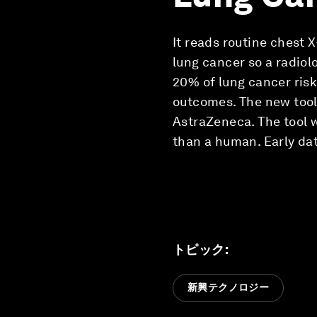
It reads routine chest X
lung cancer so a radiolo
20% of lung cancer risk
outcomes. The new tool
AstraZeneca. The tool wa
than a human. Early dat
トピック
:
新興テクノロジー