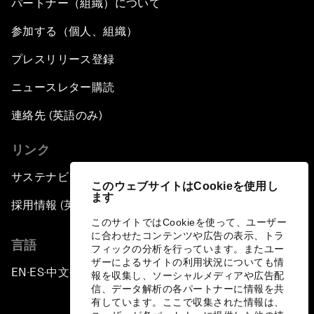
パートナー（組織）について
参加する（個人、組織）
プレスリリース登録
ニュースレター購読
連絡先 (英語のみ)
リンク
サステナビリティへの取り組み
このウェブサイトはCookieを使用し
ます
採用情報 (英語のみ)
このサイトではCookieを使って、ユーザー
に合わせたコンテンツや広告の表示、トラ
言語
フィックの分析を行っています。またユー
ザーによるサイトの利用状況についても情
EN
ES
中文
日本語
▪
▪
▪
報を収集し、ソーシャルメディアや広告配
信、データ解析の各パートナーに情報を共
有しています。ここで収集された情報は、