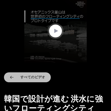
0
seconds
of
1
minute,
33
seconds
すべてのビデオ
韓国で設計が進む 洪水に強
いフローティングシティ