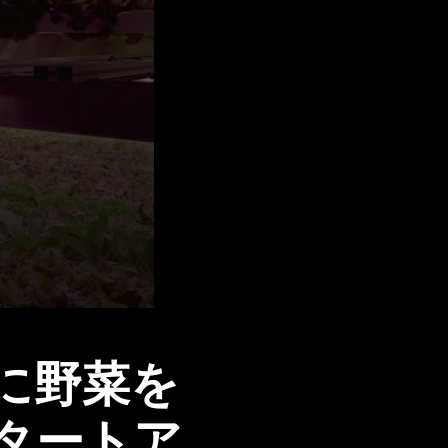
゙に野菜を
タートア