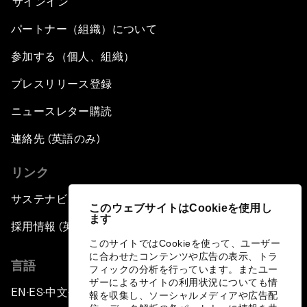
サインイン
パートナー（組織）について
参加する（個人、組織）
プレスリリース登録
ニュースレター購読
連絡先 (英語のみ)
リンク
サステナビリティへの取り組み
このウェブサイトはCookieを使用し
ます
採用情報 (英語のみ)
このサイトではCookieを使って、ユーザー
に合わせたコンテンツや広告の表示、トラ
言語
フィックの分析を行っています。またユー
ザーによるサイトの利用状況についても情
EN
ES
中文
日本語
▪
▪
▪
報を収集し、ソーシャルメディアや広告配