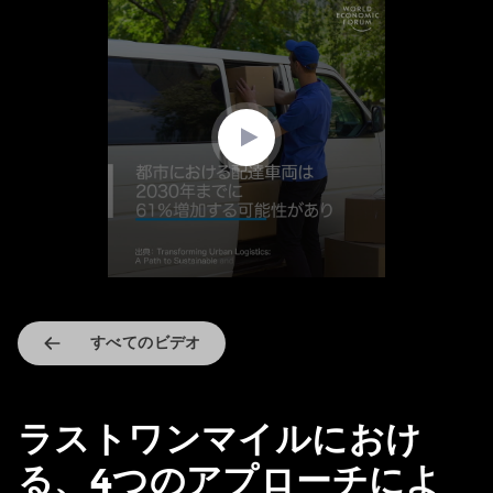
0
seconds
of
2
minutes,
45
seconds
すべてのビデオ
ラストワンマイルにおけ
る、4つのアプローチによ