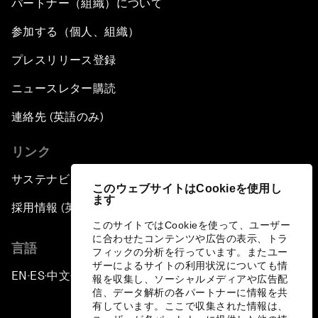
パートナー（組織）について
参加する（個人、組織）
プレスリリース登録
ニュースレター購読
連絡先 (英語のみ)
リンク
サステナビリティへの取り組み
このウェブサイトはCookieを使用し
ます
採用情報 (英語のみ)
このサイトではCookieを使って、ユーザー
に合わせたコンテンツや広告の表示、トラ
言語
フィックの分析を行っています。またユー
ザーによるサイトの利用状況についても情
EN
ES
中文
日本語
▪
▪
▪
報を収集し、ソーシャルメディアや広告配
信、データ解析の各パートナーに情報を共
有しています。ここで収集された情報は、