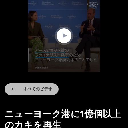
0
seconds
of
1
minute,
41
seconds
すべてのビデオ
ニューヨーク港に1億個以上
のカキを再生