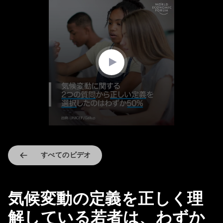
0
seconds
of
1
minute,
41
seconds
すべてのビデオ
気候変動の定義を正しく理
解している若者は、わずか