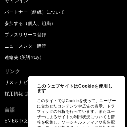
サインイン
パートナー（組織）について
参加する（個人、組織）
プレスリリース登録
ニュースレター購読
連絡先 (英語のみ)
リンク
サステナビリティへの取り組み
このウェブサイトはCookieを使用し
ます
採用情報 (英語のみ)
このサイトではCookieを使って、ユーザー
に合わせたコンテンツや広告の表示、トラ
言語
フィックの分析を行っています。またユー
ザーによるサイトの利用状況についても情
EN
ES
中文
日本語
▪
▪
▪
報を収集し、ソーシャルメディアや広告配