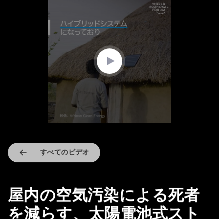
0
seconds
of
2
minutes,
6
seconds
すべてのビデオ
屋内の空気汚染による死者
を減らす、太陽電池式スト