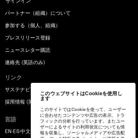
サインイン
パートナー（組織）について
参加する（個人、組織）
プレスリリース登録
ニュースレター購読
連絡先 (英語のみ)
リンク
サステナビリティへの取り組み
このウェブサイトはCookieを使用し
ます
採用情報 (英語のみ)
このサイトではCookieを使って、ユーザー
に合わせたコンテンツや広告の表示、トラ
言語
フィックの分析を行っています。またユー
ザーによるサイトの利用状況についても情
EN
ES
中文
日本語
▪
▪
▪
報を収集し、ソーシャルメディアや広告配