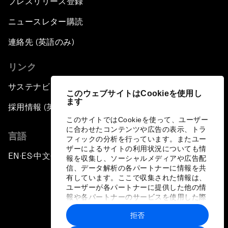
プレスリリース登録
ニュースレター購読
連絡先 (英語のみ)
リンク
サステナビリティへの取り組み
このウェブサイトはCookieを使用し
ます
採用情報 (英語のみ)
このサイトではCookieを使って、ユーザー
に合わせたコンテンツや広告の表示、トラ
言語
フィックの分析を行っています。またユー
ザーによるサイトの利用状況についても情
EN
ES
中文
日本語
▪
▪
▪
報を収集し、ソーシャルメディアや広告配
信、データ解析の各パートナーに情報を共
有しています。ここで収集された情報は、
ユーザーが各パートナーに提供した他の情
報や各パートナーのサービスを使用した際
に収集された情報と組み合わされ、各パー
拒否
トナーによって使用されることがありま
プライバシーポリシーと利用規約
す。