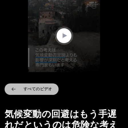
0
seconds
of
1
minute,
36
seconds
すべてのビデオ
気候変動の回避はもう手遅
れだというのは危険な考え