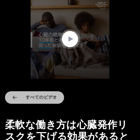
0
seconds
of
1
minute,
25
seconds
すべてのビデオ
柔軟な働き方は心臓発作リ
スクを下げる効果があると