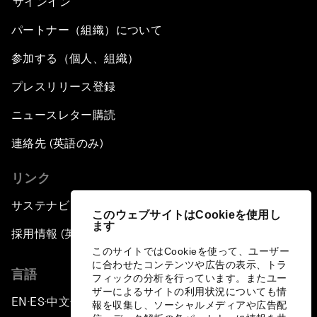
サインイン
パートナー（組織）について
参加する（個人、組織）
プレスリリース登録
ニュースレター購読
連絡先 (英語のみ)
リンク
サステナビリティへの取り組み
このウェブサイトはCookieを使用し
ます
採用情報 (英語のみ)
このサイトではCookieを使って、ユーザー
に合わせたコンテンツや広告の表示、トラ
言語
フィックの分析を行っています。またユー
ザーによるサイトの利用状況についても情
EN
ES
中文
日本語
▪
▪
▪
報を収集し、ソーシャルメディアや広告配