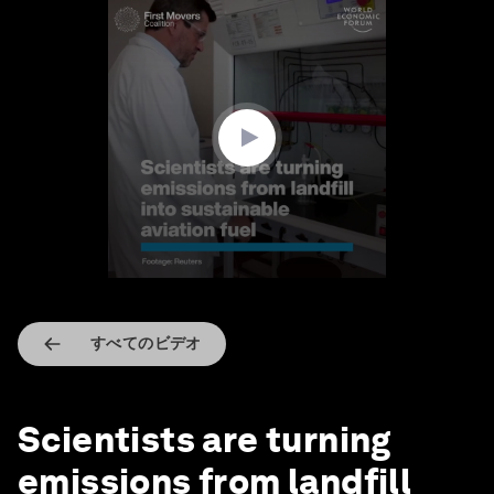
0
seconds
of
1
minute,
55
seconds
すべてのビデオ
Scientists are turning
emissions from landfill