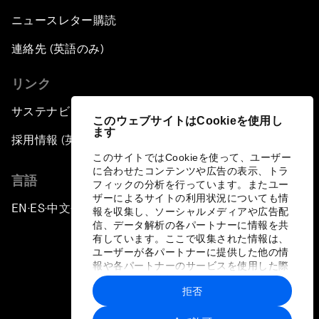
ニュースレター購読
連絡先 (英語のみ)
リンク
サステナビリティへの取り組み
このウェブサイトはCookieを使用し
ます
採用情報 (英語のみ)
このサイトではCookieを使って、ユーザー
に合わせたコンテンツや広告の表示、トラ
言語
フィックの分析を行っています。またユー
ザーによるサイトの利用状況についても情
EN
ES
中文
日本語
▪
▪
▪
報を収集し、ソーシャルメディアや広告配
信、データ解析の各パートナーに情報を共
有しています。ここで収集された情報は、
ユーザーが各パートナーに提供した他の情
報や各パートナーのサービスを使用した際
に収集された情報と組み合わされ、各パー
拒否
トナーによって使用されることがありま
プライバシーポリシーと利用規約
す。