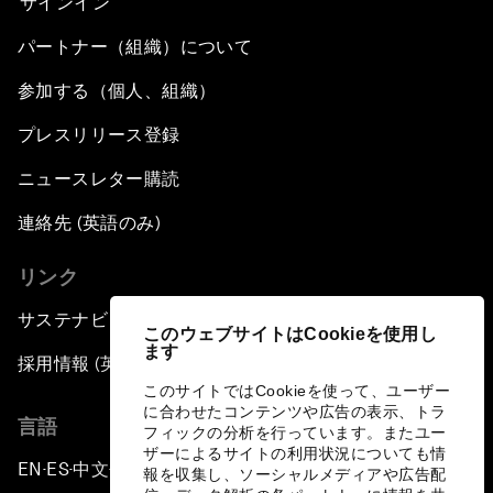
サインイン
パートナー（組織）について
参加する（個人、組織）
プレスリリース登録
ニュースレター購読
連絡先 (英語のみ)
リンク
サステナビリティへの取り組み
このウェブサイトはCookieを使用し
ます
採用情報 (英語のみ)
このサイトではCookieを使って、ユーザー
に合わせたコンテンツや広告の表示、トラ
言語
フィックの分析を行っています。またユー
ザーによるサイトの利用状況についても情
EN
ES
中文
日本語
▪
▪
▪
報を収集し、ソーシャルメディアや広告配