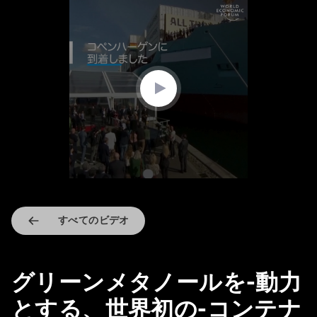
0
seconds
of
2
minutes,
16
seconds
すべてのビデオ
グリーンメタノールを-動力
とする、世界初の-コンテナ