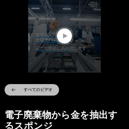
0
seconds
of
1
minute,
32
seconds
すべてのビデオ
電子廃棄物から金を抽出す
るスポンジ