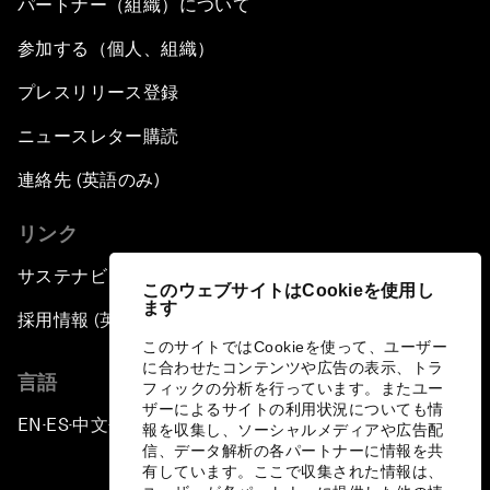
パートナー（組織）について
参加する（個人、組織）
プレスリリース登録
ニュースレター購読
連絡先 (英語のみ)
リンク
サステナビリティへの取り組み
このウェブサイトはCookieを使用し
ます
採用情報 (英語のみ)
このサイトではCookieを使って、ユーザー
に合わせたコンテンツや広告の表示、トラ
言語
フィックの分析を行っています。またユー
ザーによるサイトの利用状況についても情
EN
ES
中文
日本語
▪
▪
▪
報を収集し、ソーシャルメディアや広告配
信、データ解析の各パートナーに情報を共
有しています。ここで収集された情報は、