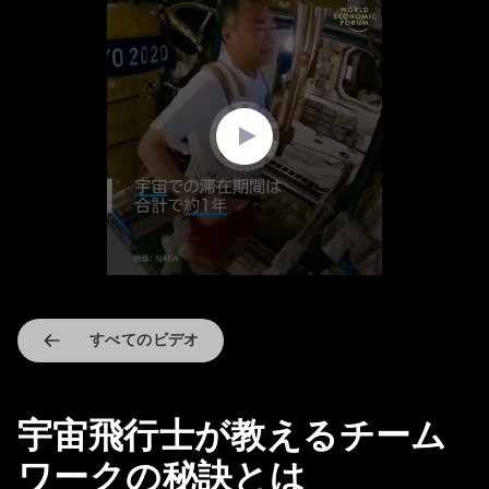
0
seconds
of
3
minutes,
7
seconds
すべてのビデオ
宇宙飛行士が教えるチーム
ワークの秘訣とは