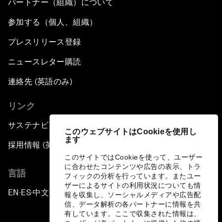
パートナー（組織）について
参加する（個人、組織）
プレスリリース登録
ニュースレター購読
連絡先 (英語のみ)
リンク
サステナビリティへの取り組み
このウェブサイトはCookieを使用し
ます
採用情報 (英語のみ)
このサイトではCookieを使って、ユーザー
に合わせたコンテンツや広告の表示、トラ
言語
フィックの分析を行っています。またユー
ザーによるサイトの利用状況についても情
EN
ES
中文
日本語
▪
▪
▪
報を収集し、ソーシャルメディアや広告配
信、データ解析の各パートナーに情報を共
有しています。ここで収集された情報は、