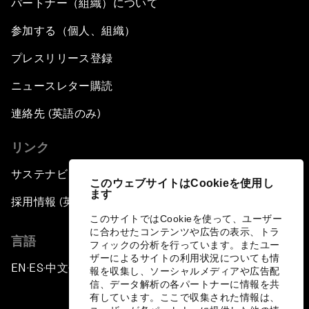
パートナー（組織）について
参加する（個人、組織）
プレスリリース登録
ニュースレター購読
連絡先 (英語のみ)
リンク
サステナビリティへの取り組み
このウェブサイトはCookieを使用し
ます
採用情報 (英語のみ)
このサイトではCookieを使って、ユーザー
に合わせたコンテンツや広告の表示、トラ
言語
フィックの分析を行っています。またユー
ザーによるサイトの利用状況についても情
EN
ES
中文
日本語
▪
▪
▪
報を収集し、ソーシャルメディアや広告配
信、データ解析の各パートナーに情報を共
有しています。ここで収集された情報は、