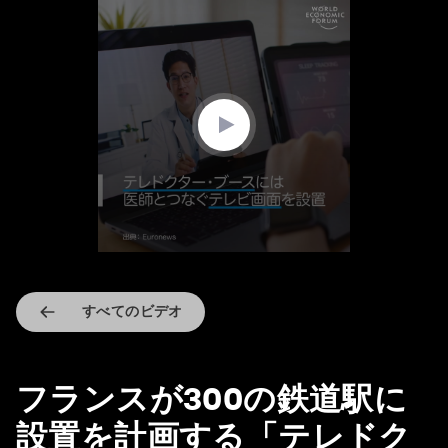
0
seconds
of
1
minute,
48
seconds
すべてのビデオ
フランスが300の鉄道駅に
設置を計画する「テレドク