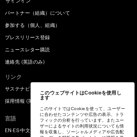
サインイン
パートナー（組織）について
参加する（個人、組織）
プレスリリース登録
ニュースレター購読
連絡先 (英語のみ)
リンク
サステナビリティへの取り組み
このウェブサイトはCookieを使用し
ます
採用情報 (英語のみ)
このサイトではCookieを使って、ユーザー
に合わせたコンテンツや広告の表示、トラ
言語
フィックの分析を行っています。またユー
ザーによるサイトの利用状況についても情
EN
ES
中文
日本語
▪
▪
▪
報を収集し、ソーシャルメディアや広告配