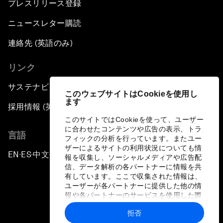
プレスリリース登録
ニュースレター購読
連絡先 (英語のみ)
リンク
サステナビリティへの取り組み
このウェブサイトはCookieを使用し
ます
採用情報 (英語のみ)
このサイトではCookieを使って、ユーザー
に合わせたコンテンツや広告の表示、トラ
言語
フィックの分析を行っています。またユー
ザーによるサイトの利用状況についても情
EN
ES
中文
日本語
▪
▪
▪
報を収集し、ソーシャルメディアや広告配
信、データ解析の各パートナーに情報を共
有しています。ここで収集された情報は、
ユーザーが各パートナーに提供した他の情
報や各パートナーのサービスを使用した際
に収集された情報と組み合わされ、各パー
拒否
トナーによって使用されることがありま
プライバシーポリシーと利用規約