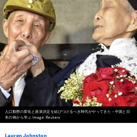
人口動態の変化と政策決定を結びつけるべき時代がやってきた－中国と日
本の例から学ぶ
Image:
Reuters
Lauren Johnston