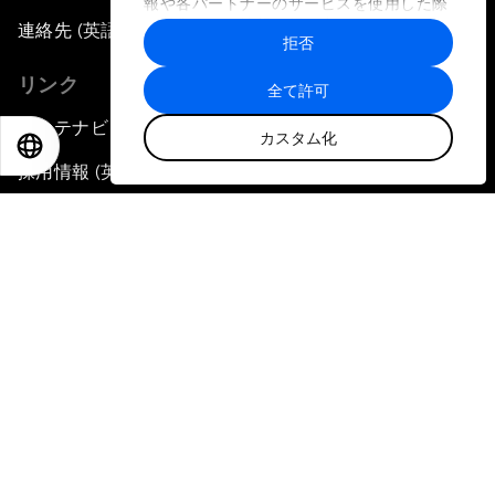
報や各パートナーのサービスを使用した際
に収集された情報と組み合わされ、各パー
連絡先 (英語のみ)
拒否
トナーによって使用されることがありま
す。
リンク
全て許可
サステナビリティへの取り組み
カスタム化
EN
ES
中文
日本語
採用情報 (英語のみ)
言語
EN
ES
中文
日本語
▪
▪
▪
プライバシーポリシーと利用規約
サイトマップ