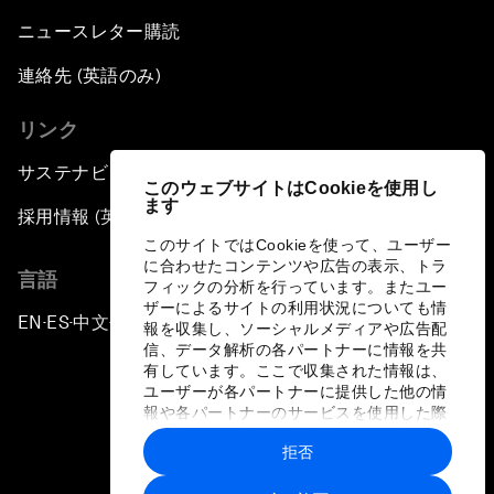
ニュースレター購読
連絡先 (英語のみ)
リンク
サステナビリティへの取り組み
このウェブサイトはCookieを使用し
ます
採用情報 (英語のみ)
このサイトではCookieを使って、ユーザー
に合わせたコンテンツや広告の表示、トラ
言語
フィックの分析を行っています。またユー
ザーによるサイトの利用状況についても情
EN
ES
中文
日本語
▪
▪
▪
報を収集し、ソーシャルメディアや広告配
信、データ解析の各パートナーに情報を共
有しています。ここで収集された情報は、
ユーザーが各パートナーに提供した他の情
報や各パートナーのサービスを使用した際
に収集された情報と組み合わされ、各パー
拒否
トナーによって使用されることがありま
プライバシーポリシーと利用規約
す。