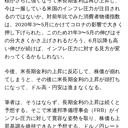
標がさらに強くなって米長期金利は再び上昇し、
今は一服している米国のインフレ圧力が注目され
るのではないか。対前年比でみた消費者物価指数
は、2020年3〜5月にかけてコロナの影響で大きく
押し下げられた。このため21年3〜5月の伸びはそ
の分大きくかさ上げされるだろう。6月以降も高
い伸びが続けば、インフレ圧力に対する見方が変
わってくるかもしれない。
今後、米長期金利の上昇に反応して、株価が崩れ
てしまうと、その後に米長期金利の上昇が頭打ち
になって、ドル高・円安は進まなくなる。
筆者は、そうはならず、長期金利の上昇は続くと
予想する。そこで米連邦準備理事会（FRB）がイ
ンフレ圧力に対して寛容な姿勢を取り、株価も上
昇基調を維持できると予想する。ドル／円レート