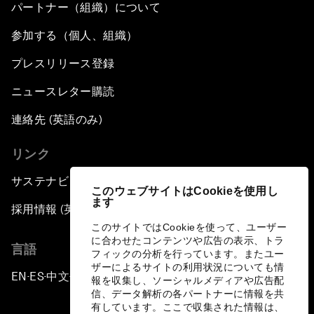
パートナー（組織）について
参加する（個人、組織）
プレスリリース登録
ニュースレター購読
連絡先 (英語のみ)
リンク
サステナビリティへの取り組み
このウェブサイトはCookieを使用し
ます
採用情報 (英語のみ)
このサイトではCookieを使って、ユーザー
に合わせたコンテンツや広告の表示、トラ
言語
フィックの分析を行っています。またユー
ザーによるサイトの利用状況についても情
EN
ES
中文
日本語
▪
▪
▪
報を収集し、ソーシャルメディアや広告配
信、データ解析の各パートナーに情報を共
有しています。ここで収集された情報は、