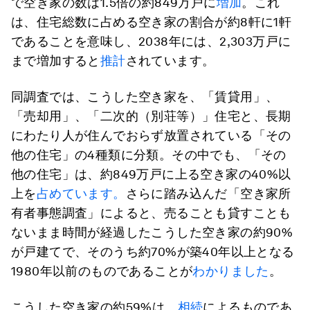
で空き家の数は1.5倍の約849万戸に
増加
。これ
は、住宅総数に占める空き家の割合が約8軒に1軒
であることを意味し、2038年には、2,303万戸に
まで増加すると
推計
されています。
同調査では、こうした空き家を、「賃貸用」、
「売却用」、「二次的（別荘等）」住宅と、長期
にわたり人が住んでおらず放置されている「その
他の住宅」の4種類に分類。その中でも、「その
他の住宅」は、約849万戸に上る空き家の40%以
上を
占めています。
さらに踏み込んだ「空き家所
有者事態調査」によると、売ることも貸すことも
ないまま時間が経過したこうした空き家の約90%
が戸建てで、そのうち約70%が築40年以上となる
1980年以前のものであることが
わかりました
。
こうした空き家の約59%は、
相続
によるものであ