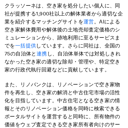
クラッソーネは、空き家を処分したい個人に、同
社が提携する1,900社以上の解体業者から適切な企
業を紹介するマッチングサイトを
運営
。AIによる
空き家解体費用や解体後の土地売却査定価格のシ
ミュレーションから、跡地利用に至るサービスま
でを
一括提供
しています。さらに同社は、全国の
75の自治体と
連携
し、自治体単体では対処しきれ
なかった空き家の適切な除却・管理や、特定空き
家の行政代執行回避などに貢献しています。
また、リノバンクは、リノベーションで空き家物
件を再生し、空き家の解消と中古住宅市場の活性
化を目指しています。中古住宅となる空き家の情
報とそのリノベーション価格を同時に検索できる
ポータルサイトを運営すると同時に、所有物件の
価値をウェブ査定できる空き家所有者向けのサー