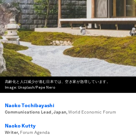
高齢化と人口減少が進む日本では、空き家が急増しています。
Image:
Unsplash/Pepe Nero
Naoko Tochibayashi
Communications Lead, Japan
,
World Economic Forum
Naoko Kutty
Writer
,
Forum Agenda