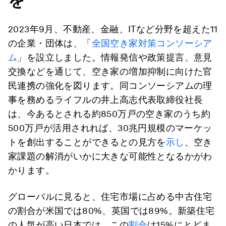
を
2023年9月、不動産、金融、ITなど分野を超えた11
の企業・団体は、「
全国空き家対策コンソーシア
ム
」を設立しました。情報発信や政策提言、意見
交換などを通じて、空き家の増加抑制に向けた官
民連携の強化を図ります。同コンソーシアムの理
事を務めるライフルの井上高志代表取締役社長
は、今あるとされる約850万戸の空き家のうち約
500万戸が活用されれば、30兆円規模のマーケッ
トを創出することができるとの見方を
示し
、空き
家課題の解消がいかに大きな可能性となるかがわ
かります。
グローバルに見ると、住宅市場に占める中古住宅
の割合が米国では80%、英国では89%。新築住宅
の人気が高い日本では、この
割合
は15%にとどま