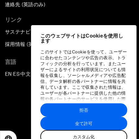
連絡先 (英語のみ)
リンク
サステナビリティへの取り組み
このウェブサイトはCookieを使用し
ます
採用情報 (英語のみ)
このサイトではCookieを使って、ユーザー
に合わせたコンテンツや広告の表示、トラ
言語
フィックの分析を行っています。またユー
ザーによるサイトの利用状況についても情
EN
ES
中文
日本語
▪
▪
▪
報を収集し、ソーシャルメディアや広告配
信、データ解析の各パートナーに情報を共
有しています。ここで収集された情報は、
ユーザーが各パートナーに提供した他の情
報や各パートナーのサービスを使用した際
に収集された情報と組み合わされ、各パー
拒否
トナーによって使用されることがありま
プライバシーポリシーと利用規約
す。
全て許可
サイトマップ
カスタム化
©
2026
世界経済フォーラム