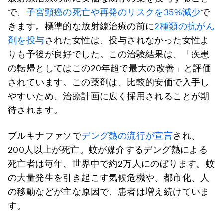
で、
子宮頸癌の死亡や再発のリスクを35%減少
で
きます。標準的な放射線治療の前に
2種類の抗がん
剤を投与
された女性は、投与されなかった女性よ
りも予後が良好でした。この治験結果は、「疾患
の転帰としてはこの20年超で最大の改善」と評価
されています。この薬剤は、比較的安価で入手し
やすいため、治療計画に広く採用されることが期
待されます。
ブルキナファソで
デング熱の流行が宣言
され、
200人以上が死亡。蚊が媒介するデング熱による
死亡者は毎年、世界中で約2万人にのぼります。蚊
の大量発生を引き起こす気候危機や、都市化、人
の移動などが主な原因で、患者は増え続けていま
す。