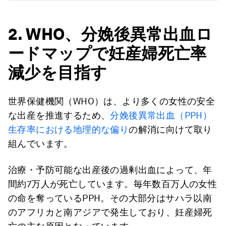
2. WHO、分娩後異常出血ロ
ードマップで妊産婦死亡率
減少を目指す
世界保健機関（WHO）は、より多くの女性の安全
な出産を推進するため、
分娩後異常出血（PPH）
生存率
に
おける地理的な
偏り
の解消に向けて取り
組んでいます。
治療・予防可能な出産後の過剰出血によって、年
間約7万人が死亡しています。毎年数百万人の女性
の命を奪っているPPH。その大部分はサハラ以南
のアフリカと南アジアで発生しており、妊産婦死