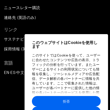
ニュースレター購読
連絡先 (英語のみ)
リンク
サステナビリティへの取り組み
このウェブサイトはCookieを使用し
ます
採用情報 (英語のみ)
このサイトではCookieを使って、ユーザー
に合わせたコンテンツや広告の表示、トラ
言語
フィックの分析を行っています。またユー
ザーによるサイトの利用状況についても情
EN
ES
中文
日本語
▪
▪
▪
報を収集し、ソーシャルメディアや広告配
信、データ解析の各パートナーに情報を共
有しています。ここで収集された情報は、
ユーザーが各パートナーに提供した他の情
報や各パートナーのサービスを使用した際
に収集された情報と組み合わされ、各パー
拒否
トナーによって使用されることがありま
プライバシーポリシーと利用規約
す。