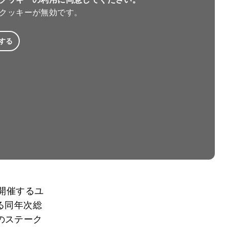
クッキーが無効です。
する
開催するユ
る同年次総
のステーク