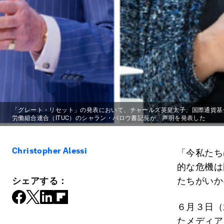
「グレート・リセット」の発表において、チャールズ英皇太子、国際通貨基
労働組合連合（ITUC）のシャラン・バロウ書記長が、声明を発表した
Christopher Alessi
「今私たち
的な危機は
シェアする：
たちがいか
６月３日（
たメディア