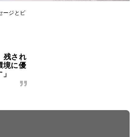
セージとビ
、残され
環境に優
す」
”