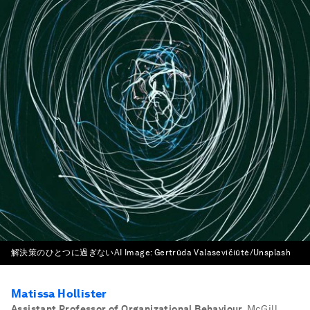
解決策のひとつに過ぎないAI
Image:
Gertrūda Valasevičiūtė/Unsplash
Matissa Hollister
Assistant Professor of Organizational Behaviour
,
McGill