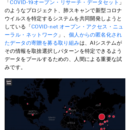
「
COVID-19オープン・リサーチ・データセット
」
のようなプロジェクト、肺スキャンで新型コロナ
ウイルスを特定するシステムを共同開発しようと
している「
COVID-net オープン・アクセス・ニュ
ーラル・ネットワーク
」、
個人からの匿名化され
たデータの寄贈を募る取り組み
は、AIシステムが
その情報を取捨選択しパターンを特定できるよう
データをプールするための、人間による重要な試
みです。