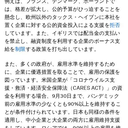
例えば、フランス、デンマーク、ポーランドで
は、格差が拡大し、公的予算がひっ迫することを
懸念し、欧州以外のタックス・ヘイブンに本社を
置く企業に対する公的資金投入による支援を
拒否
しています。また、イギリスでは配当金の支払い
を禁止し、融資制度を利用する企業のボーナス支
給を
制限
する政策を打ち出しています。
また、多くの政府が、雇用水準を維持するため
に、企業に優遇措置を取ることで、雇用の保護を
図っています。米国企業が「コロナウイルス支
援・救済・経済安全保障法（CARES ACT）」の資
金を利用する場合、9月30日まで、パンデミック
前の雇用水準の少なくとも90%以上を維持するこ
とが条件付けられています。日本も同様の条件を
適用し、中小企業と大企業の両方に雇用維持支援
をしています。ロシアでは、90%以上の雇用を維