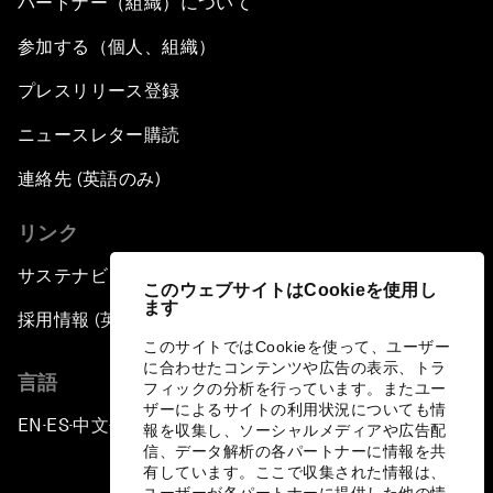
パートナー（組織）について
参加する（個人、組織）
プレスリリース登録
ニュースレター購読
連絡先 (英語のみ)
リンク
サステナビリティへの取り組み
このウェブサイトはCookieを使用し
ます
採用情報 (英語のみ)
このサイトではCookieを使って、ユーザー
に合わせたコンテンツや広告の表示、トラ
言語
フィックの分析を行っています。またユー
ザーによるサイトの利用状況についても情
EN
ES
中文
日本語
▪
▪
▪
報を収集し、ソーシャルメディアや広告配
信、データ解析の各パートナーに情報を共
有しています。ここで収集された情報は、