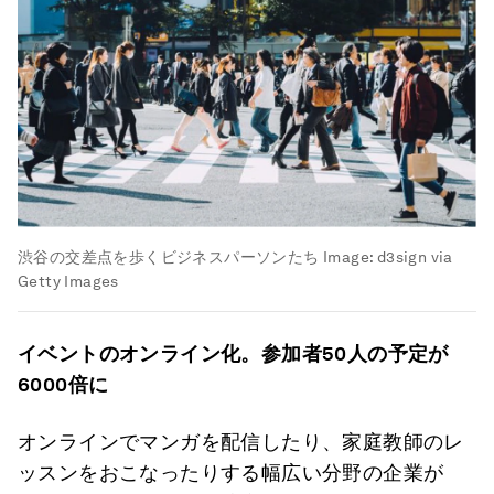
渋谷の交差点を歩くビジネスパーソンたち
Image:
d3sign via
Getty Images
イベントのオンライン化。参加者
50
人の予定が
6000
倍に
オンラインでマンガを配信したり、家庭教師のレ
ッスンをおこなったりする幅広い分野の企業が