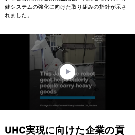
健システムの強化に向けた取り組みの指針が示さ
れました。
0
seconds
of
1
minute,
15
seconds
UHC実現に向けた企業の貢