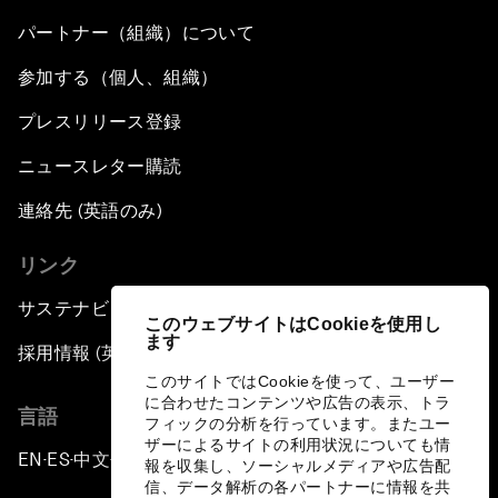
パートナー（組織）について
参加する（個人、組織）
プレスリリース登録
ニュースレター購読
連絡先 (英語のみ)
リンク
サステナビリティへの取り組み
このウェブサイトはCookieを使用し
ます
採用情報 (英語のみ)
このサイトではCookieを使って、ユーザー
に合わせたコンテンツや広告の表示、トラ
言語
フィックの分析を行っています。またユー
ザーによるサイトの利用状況についても情
EN
ES
中文
日本語
▪
▪
▪
報を収集し、ソーシャルメディアや広告配
信、データ解析の各パートナーに情報を共