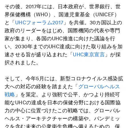
その後、2017年には、日本政府が、世界銀行、世
界保健機構（WHO）、国連児童基金（UNICEF）
と「
UHCフォーラム2017
」を共催。30カ国以上の
政府のリーダーをはじめ、国際機関の代表や専門
家が集まり、各国のUHC推進に向けた議論を行
い、2030年までのUHC達成に向けた取り組みを加
速させる旨が盛り込まれた「
UHC東京宣言
」が採
択されました。
そして、今年5月には、新型コロナウイルス感染拡
大への対応の経験を踏まえた「
グローバルヘルス
戦略
」を策定。より強靭で公平、かつより持続可
能なUHCの達成を日本の保健分野における国際協
力の中心に位置づけたこの戦略では、グローバル
ヘルス・アーキテクチャーの構築や、パンデミッ
クを含む未来の公衆衛生危機へ備えるための、保