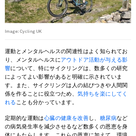
Image:
Cycling UK
運動とメンタルヘルスの関連性はよく知られてお
り、メンタルヘルスに
アウトドア活動が与える影
響
について、特にサイクリングは、数多くの研究
によってよい影響があると明確に示されていま
す。また、サイクリングは人の結びつきや人間関
係を作ることに役立つため、
気持ちを楽にしてく
れる
ことも分かっています。
定期的な運動は
心臓の健康を改善
し、
糖尿病
など
の病気発生率を減少させるなど数多くの恩恵を身
体にもたらします。これらの恩恵に加えて、環境